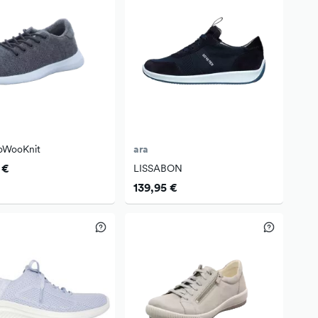
oWooKnit
ara
 €
LISSABON
139,95 €