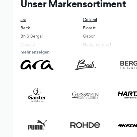
Unser Markensortiment
ara
Collonil
Beck
Florett
BNS Bergal
Gabor
Caprice
Gabor comfort
mehr anzeigen