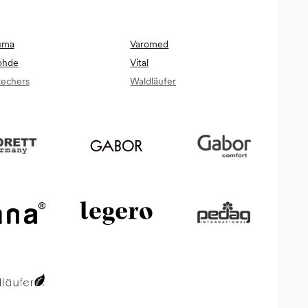
uma
Varomed
ohde
Vital
echers
Waldläufer