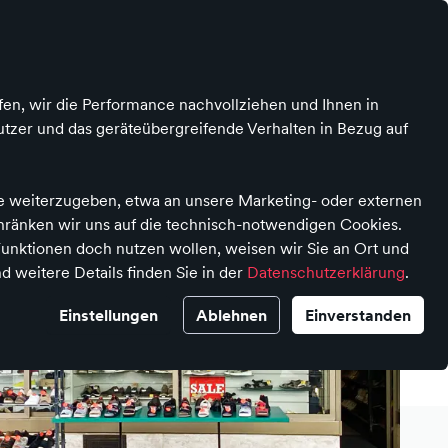
Kontrast
Mein Konto
Wunschliste
Damen
Herren
Kinder
Sale
fen, wir die Performance nachvollziehen und Ihnen in
tzer und das geräteübergreifende Verhalten in Bezug auf
te weiterzugeben, etwa an unsere Marketing- oder externen
chränken wir uns auf die technisch-notwendigen Cookies.
unktionen doch nutzen wollen, weisen wir Sie an Ort und
d weitere Details finden Sie in der
Datenschutzerklärung
.
Einstellungen
Ablehnen
Einverstanden