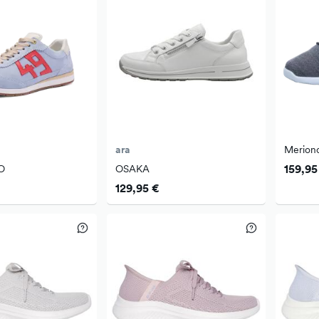
ara
Merion
159,95
O
OSAKA
129,95 €