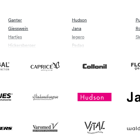
Ganter
Hudson
P
Giesswein
Jana
R
Hartjes
legero
Sk
Hickersberger
Pedag